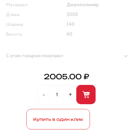
Материал:
Дюрополимер
Длина:
2000
Ширина:
140
Высота:
60
С этим товаром покупают
2005.00 ₽
Герметик универсальный (белый) 280мл ANDRE
BROS
Купить в один клик