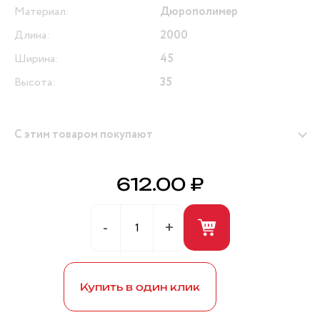
Материал:
Дюрополимер
Длина:
2000
Ширина:
45
Высота:
35
С этим товаром покупают
612.00 ₽
Герметик универсальный (белый) 280мл ANDRE
BROS
Купить в один клик