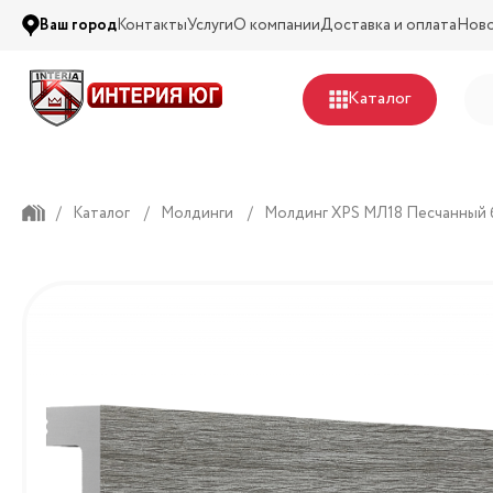
Ваш город
Контакты
Услуги
О компании
Доставка и оплата
Нов
Каталог
/
Каталог
/
Молдинги
/
Молдинг XPS МЛ18 Песчанный 