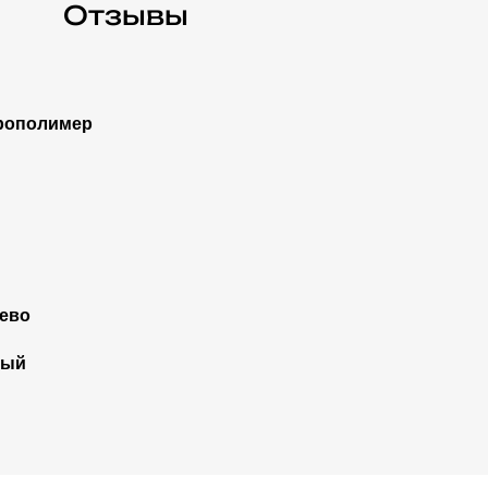
Отзывы
рополимер
ево
рый