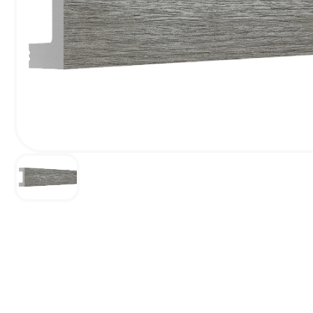
Наличник Декор Н-1
FL1 напольн
Белый матовый
профиль PD <80
83*13*2400 мм
2м