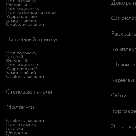
Под покраску
Декорати
Фигурный
Под подсветку
Под натяжной потолок
Ударопрочный
Самоклея
Влагостойкий
С кабель-каналом
Расходн
Напольный плинтус
Комплек
Под покраску
Гладкий
Фигурный
Штапики
Под подсветку
Ударопрочный
Влагостойкий
С кабель-каналом
Карнизы 
Стеновые панели
Обои
Молдинги
Торгово
С кабель-каналом
Под покраску
Экраны д
Гладкий
Фигурный