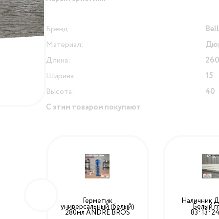
Бренд:
Bel
Материал:
Дю
Длина:
26
Ширина:
15
Высота:
40
С этим товаром покупают
ый
Герметик
Наличник Д
*12>
универсальный (белый)
Белый г
280мл ANDRE BROS
83*13*2