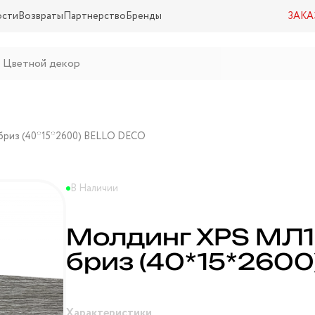
ости
Возвраты
Партнерство
Бренды
ЗАКА
бриз (40*15*2600) BELLO DECO
В Наличии
Молдинг XPS МЛ1
бриз (40*15*260
Характеристики