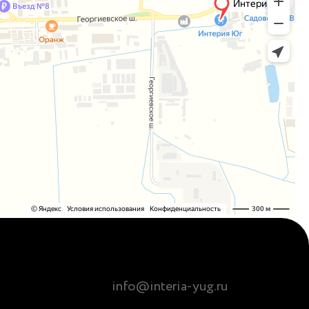
info@interia-yug.ru