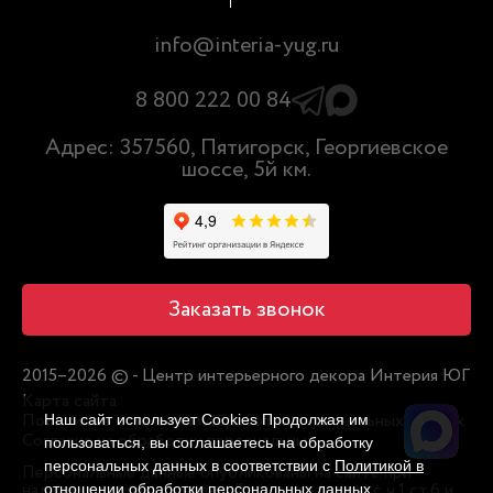
info@interia-yug.ru
8 800 222 00 84
Адрес: 357560, Пятигорск, Георгиевское
шоссе, 5й км.
Заказать звонок
2015–2026 © - Центр интерьерного декора Интерия ЮГ
Карта сайта
Политика в отношении обработки персональных данных
Наш сайт использует Cookies Продолжая им
Согласие на обработку персональных
пользоваться, вы соглашаетесь на обработку
персональных данных в соответствии с
Политикой в
Персональные данные опубликованы на сайте при
наличии правовых оснований в соответствии с ч.1 ст.6 и
отношении обработки персональных данных