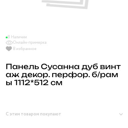
В Наличии
Онлайн-примерка
В избранное
Панель Сусанна дуб винт
аж декор. перфор. б/рам
ы 1112*512 см
С этим товаром покупают