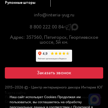
Рулонные шторы
info@interia-yug.ru
8 800 222 00 84
Адрес: 357560, Пятигорск, Георгиевское
шоссе, 5й км.
Заказать звонок
2015–2026 © - Центр интерьерного декора Интерия ЮГ
Карта сайта
Политика в отношении обработки персональных данных
Наш сайт использует Cookies Продолжая им
Согласие на обработку персональных
пользоваться, вы соглашаетесь на обработку
персональных данных в соответствии с
Политикой в