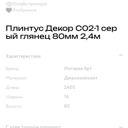
Онлайн-примерка
В избранное
Плинтус Декор С02-1 сер
ый глянец 80мм 2,4м
Характеристики
Бренд:
Интерия Арт
Материал:
Дюрокомпозит
Длина:
2400
Ширина:
16
Высота:
80
С этим товаром покупают