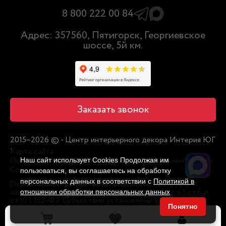
8 800 222 00 84
Адрес: 357560, Пятигорск, Георгиевское
шоссе, 5й км.
Заказать звонок
2015–2026 © - Центр интерьерного декора Интерия ЮГ
Карта сайта
Политика в отношении обработки персональных данных
Наш сайт использует Cookies Продолжая им
Согласие на обработку персональных
пользоваться, вы соглашаетесь на обработку
персональных данных в соответствии с
Политикой в
Персональные данные опубликованы на сайте при
наличии правовых оснований в соответствии с ч.1 ст.6 и
отношении обработки персональных данных
ст.10.1 152-ФЗ. Субъектами установлены запреты на
Понятно
обработку неограниченным кругом лиц опубликованных
персональных данных