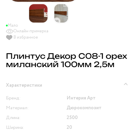
Мало
Онлайн-примерка
В избранное
Плинтус Декор С08-1 орех
миланский 100мм 2,5м
Характеристики
Бренд:
Интерия Арт
Материал:
Дюрокомпозит
Длина:
2500
Ширина:
20