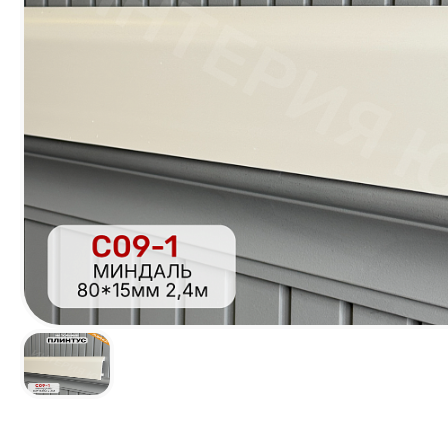
Наличник Декор Н-1
FL1 напольн
Белый матовый
профиль PD <80
83*13*2400 мм
2м