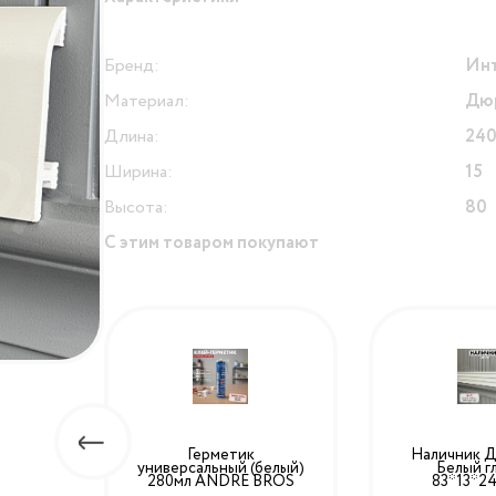
Бренд:
Инт
Материал:
Дю
Длина:
24
Ширина:
15
Высота:
80
С этим товаром покупают
ый
Герметик
Наличник Д
*12>
универсальный (белый)
Белый г
280мл ANDRE BROS
83*13*2