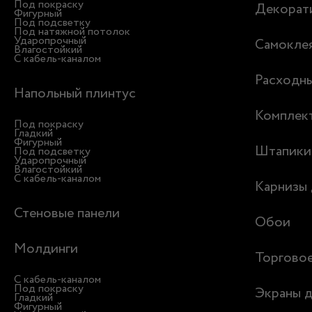
Под покраску
Декорати
Фигурный
Под подсветку
Под натяжной потолок
Ударопрочный
Самоклея
Влагостойкий
С кабель-каналом
Расходн
Напольный плинтус
Комплек
Под покраску
Гладкий
Фигурный
Штапики
Под подсветку
Ударопрочный
Влагостойкий
С кабель-каналом
Карнизы 
Стеновые панели
Обои
Молдинги
Торгово
С кабель-каналом
Под покраску
Экраны д
Гладкий
Фигурный