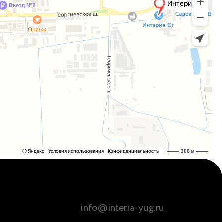
info@interia-yug.ru