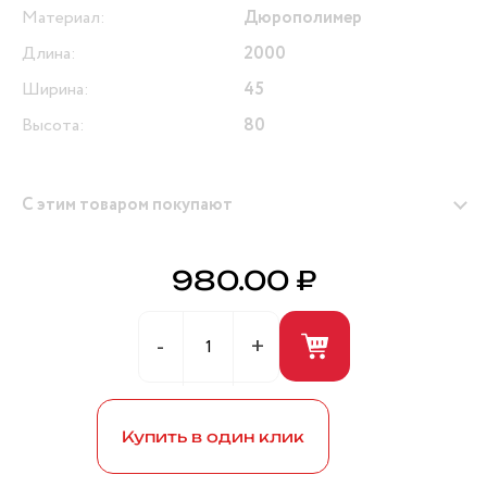
Материал:
Дюрополимер
Длина:
2000
Ширина:
45
Высота:
80
С этим товаром покупают
980.00 ₽
Герметик универсальный (белый) 280мл ANDRE
BROS
Купить в один клик