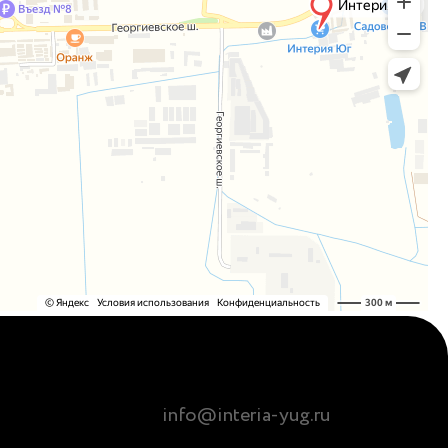
info@interia-yug.ru