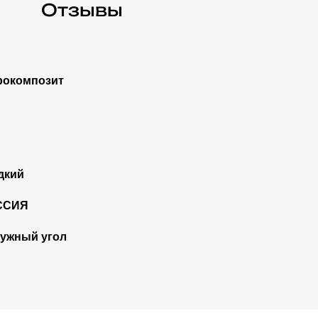
Отзывы
окомпозит
дкий
ССИЯ
ужный угол