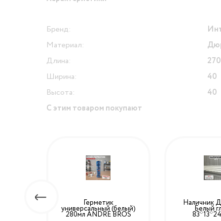
Бренд:
Инт
Материал:
Дю
Длина:
27
Ширина:
40
Высота:
40
С этим товаром покупают
ый
Герметик
Наличник Д
*12>
универсальный (белый)
Белый г
280мл ANDRE BROS
83*13*2