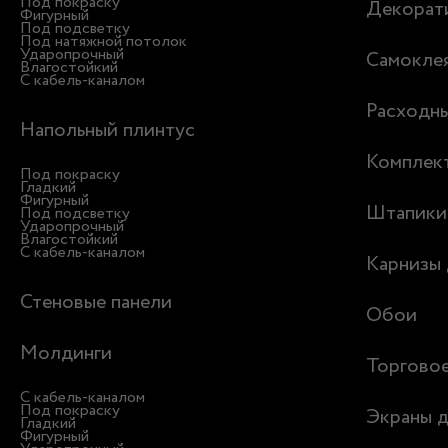
Под покраску
Декорати
Фигурный
Под подсветку
Под натяжной потолок
Ударопрочный
Самоклея
Влагостойкий
С кабель-каналом
Расходн
Напольный плинтус
Комплек
Под покраску
Гладкий
Фигурный
Штапики
Под подсветку
Ударопрочный
Влагостойкий
С кабель-каналом
Карнизы 
Стеновые панели
Обои
Молдинги
Торгово
С кабель-каналом
Под покраску
Экраны д
Гладкий
Фигурный