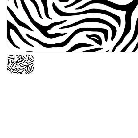
Наличник Декор Н-1
FL1 напольн
Белый матовый
профиль PD <80
83*13*2400 мм
2м