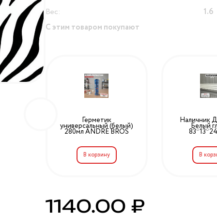
Вес:
1.6
С этим товаром покупают
ый
Герметик
Наличник Д
*12>
универсальный (белый)
Белый г
280мл ANDRE BROS
83*13*2
1140.00 ₽