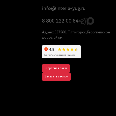
info@interia-yug.ru
8 800 222 00 84
Адрес: 357560, Пятигорск, Георгиевское
шоссе, 5й км.
Обратная связь
Заказать звонок