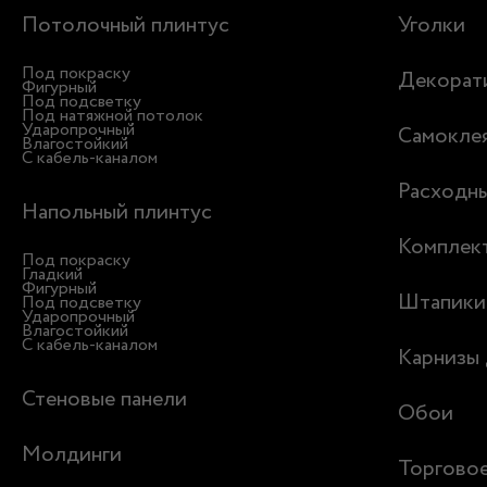
Потолочный плинтус
Уголки
Под покраску
Декорати
Фигурный
Под подсветку
Под натяжной потолок
Ударопрочный
Самоклея
Влагостойкий
С кабель-каналом
Расходн
Напольный плинтус
Комплек
Под покраску
Гладкий
Фигурный
Штапики
Под подсветку
Ударопрочный
Влагостойкий
С кабель-каналом
Карнизы 
Стеновые панели
Обои
Молдинги
Торгово