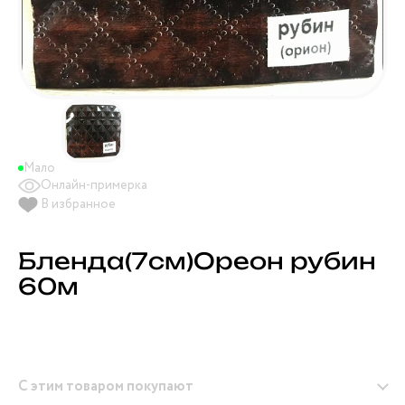
Мало
Онлайн-примерка
В избранное
Бленда(7см)Ореон рубин
60м
С этим товаром покупают