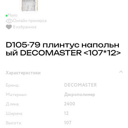
Мало
Онлайн-примерка
В избранное
D105-79 плинтус напольн
ый DECOMASTER <107*12>
Характеристики
Бренд:
DECOMASTER
Материал:
Дюрополимер
Длина:
2400
Ширина:
12
Высота:
107