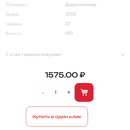
Материал:
Дюрополимер
Длина:
2000
Ширина:
22
Высота:
100
С этим товаром покупают
1575.00 ₽
Герметик универсальный (белый) 280мл ANDRE
BROS
Купить в один клик