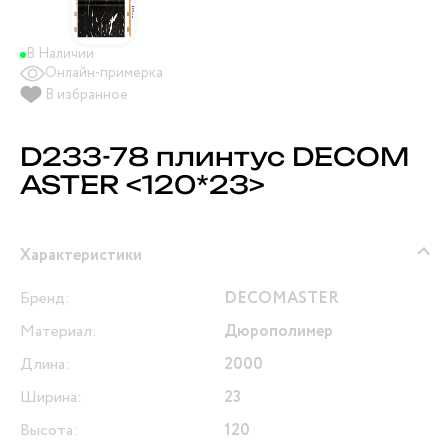
В Наличии
Онлайн-примерка
В избранное
D233-78 плинтус DECOM
ASTER <120*23>
Характеристики
Бренд:
DECOMASTER
Материал:
Дюрополимер
Длина:
2000
Ширина:
23
Высота:
120