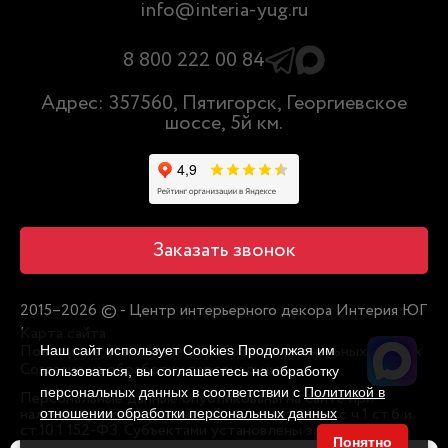
info@interia-yug.ru
8 800 222 00 84
Адрес: 357560, Пятигорск, Георгиевское
шоссе, 5й км.
Заказать звонок
2015–2026 © - Центр интерьерного декора Интерия ЮГ
Карта сайта
Политика в отношении обработки персональных данных
Наш сайт использует Cookies Продолжая им
Согласие на обработку персональных
пользоваться, вы соглашаетесь на обработку
персональных данных в соответствии с
Политикой в
Персональные данные опубликованы на сайте при
наличии правовых оснований в соответствии с ч.1 ст.6 и
отношении обработки персональных данных
ст.10.1 152-ФЗ. Субъектами установлены запреты на
Понятно
обработку неограниченным кругом лиц опубликованных