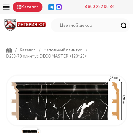
Каталог
8 800 222 00 84
/
Каталог
/
Напольный плинтус
/
D233-78 плинтус DECOMASTER <120*23>