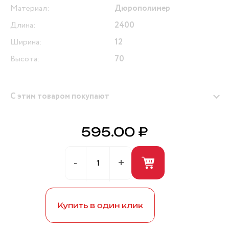
Материал:
Дюрополимер
Длина:
2400
Ширина:
12
Высота:
70
С этим товаром покупают
595.00 ₽
Герметик универсальный (белый) 280мл ANDRE
BROS
Купить в один клик