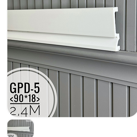
Наличник Декор Н-1
FL1 напольн
Белый матовый
профиль PD <80
83*13*2400 мм
2м