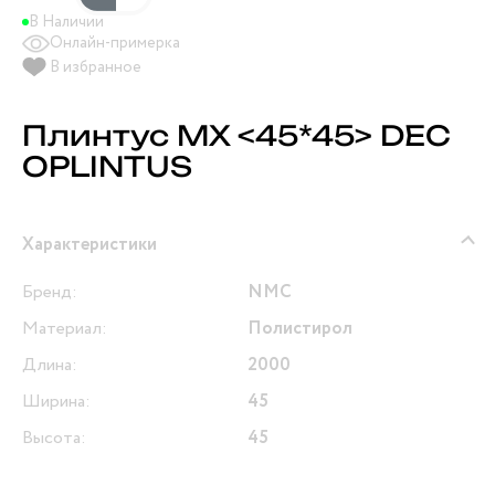
В Наличии
Онлайн-примерка
В избранное
Плинтус MХ <45*45> DEC
OPLINTUS
Характеристики
Бренд:
NMC
Материал:
Полистирол
Длина:
2000
Ширина:
45
Высота:
45