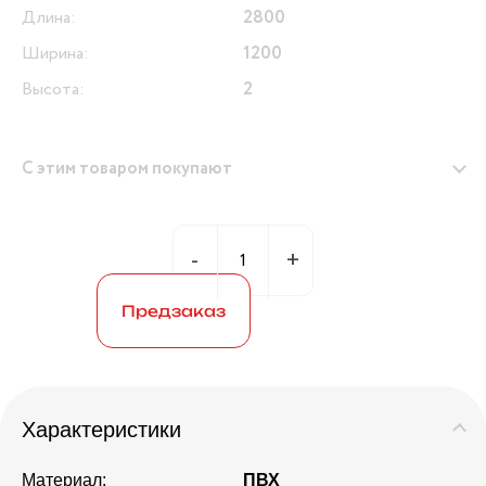
Длина:
2800
Ширина:
1200
Высота:
2
С этим товаром покупают
Предзаказ
Герметик универсальный (белый) 280мл ANDRE
BROS
Характеристики
Материал:
ПВХ