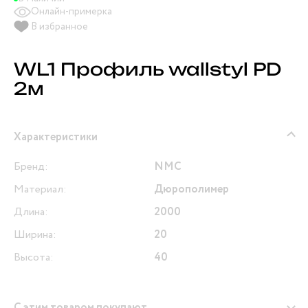
Онлайн-примерка
В избранное
WL1 Профиль wallstyl PD
2м
Характеристики
Бренд:
NMC
Материал:
Дюрополимер
Длина:
2000
Ширина:
20
Высота:
40
С этим товаром покупают