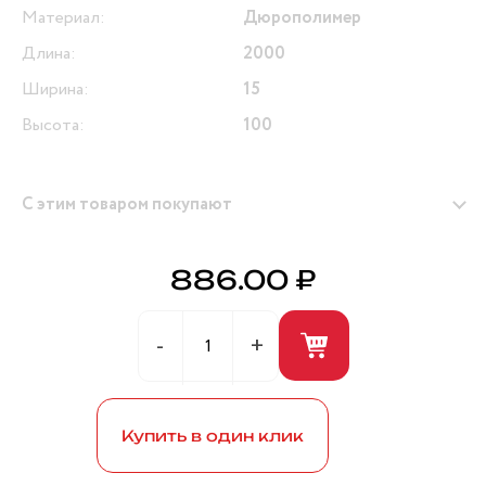
Материал:
Дюрополимер
Длина:
2000
Ширина:
15
Высота:
100
С этим товаром покупают
886.00 ₽
Герметик универсальный (белый) 280мл ANDRE
BROS
Купить в один клик