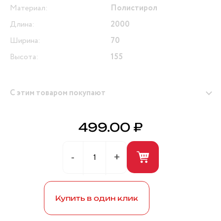
Материал:
Полистирол
Длина:
2000
Ширина:
70
Высота:
155
С этим товаром покупают
499.00 ₽
Герметик универсальный (белый) 280мл ANDRE
BROS
Купить в один клик