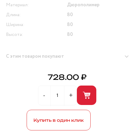
Материал:
Дюрополимер
Длина:
80
Ширина:
80
Высота:
80
С этим товаром покупают
728.00 ₽
Герметик универсальный (белый) 280мл ANDRE
BROS
Купить в один клик