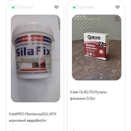
В Наличии
В Наличии
Клей QUELYD/Мульти-
флизелин 0,13кг
КлейPRO МонтажныйSILAFIX
акриловый ведро(бел)1кг