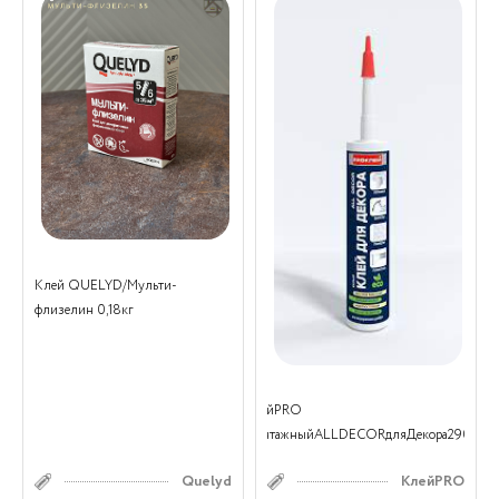
Клей QUELYD/Мульти-
флизелин 0,18кг
КлейPRO
МонтажныйALLDECORдляДекора290мл
Quelyd
КлейPRO