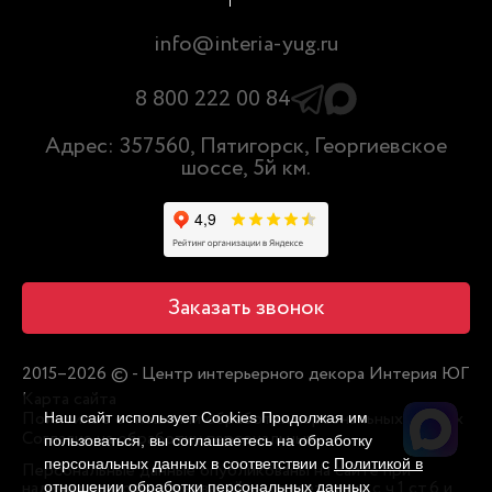
info@interia-yug.ru
8 800 222 00 84
Адрес: 357560, Пятигорск, Георгиевское
шоссе, 5й км.
Заказать звонок
2015–2026 © - Центр интерьерного декора Интерия ЮГ
Карта сайта
Политика в отношении обработки персональных данных
Наш сайт использует Cookies Продолжая им
Согласие на обработку персональных
пользоваться, вы соглашаетесь на обработку
персональных данных в соответствии с
Политикой в
Персональные данные опубликованы на сайте при
наличии правовых оснований в соответствии с ч.1 ст.6 и
отношении обработки персональных данных