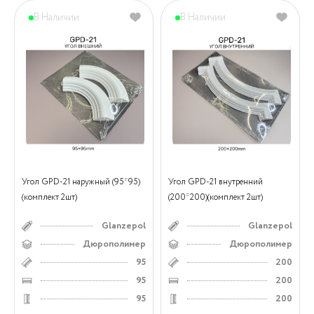
В Наличии
В Наличии
Угол GPD-21 наружный (95*95)
Угол GPD-21 внутренний
(комплект 2шт)
(200*200)(комплект 2шт)
Glanzepol
Glanzepol
Дюрополимер
Дюрополимер
95
200
95
200
95
200