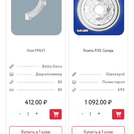
Угол М14У1
Розеты R58 Самара
Bello Deco
Дюрополимер
Glanzepol
83
Полистирол
83
690
412.00 ₽
1 092.00 ₽
Купить в 1 клик
Купить в 1 клик