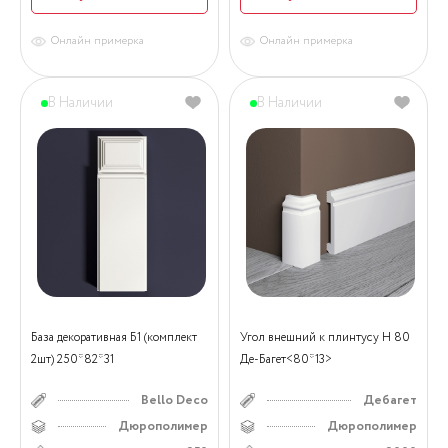
Онлайн примерка
Онлайн примерка
В Наличии
В Наличии
База декоративная Б1 (комплект
Угол внешний к плинтусу Н 80
2шт) 250*82*31
Де-Багет<80*13>
Bello Deco
Дебагет
Дюрополимер
Дюрополимер