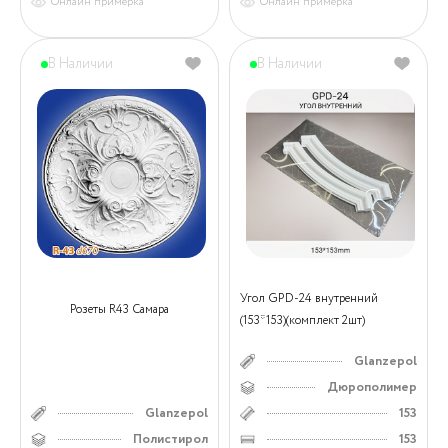
Онлайн примерка
Онлайн примерка
В Наличии
В Наличии
Угол GPD-24 внутренний
Розеты R43 Самара
(153*153)(комплект 2шт)
Glanzepol
Дюрополимер
Glanzepol
153
Полистирол
153