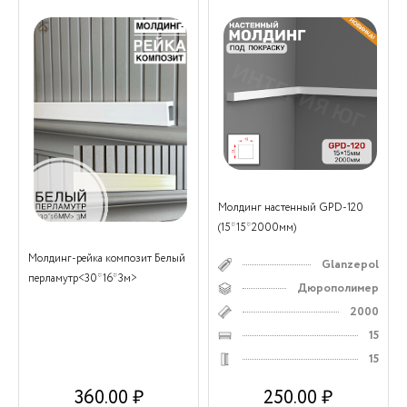
Молдинг настенный GPD-120
(15*15*2000мм)
Молдинг-рейка композит Белый
Glanzepol
перламутр<30*16*3м>
Дюрополимер
2000
15
15
360.00 ₽
250.00 ₽