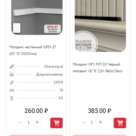
Молдинг настенный GPD-27
(30*15*2000мм)
Молдинг XPS МЛ 30 Черный
Glanzepol
матовый <8*8*2,6> Bello Deco
Дюрополимер
2000
15
30
260.00 ₽
385.00 ₽