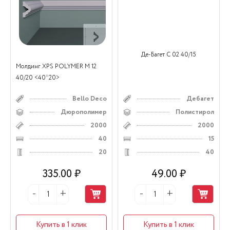
Де-Багет С 02 40/15
Молдинг XPS POLYMER M 12
40/20 <40*20>
Bello Deco
Дебагет
Дюрополимер
Полистирол
2000
2000
40
15
20
40
335.00 ₽
49.00 ₽
Купить в 1 клик
Купить в 1 клик